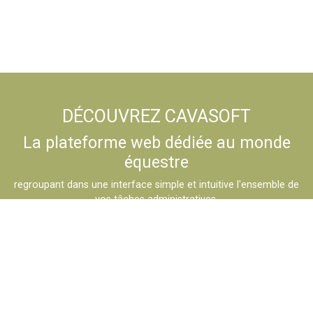
DÉCOUVREZ CAVASOFT
La plateforme web dédiée au monde
équestre
regroupant dans une interface simple et intuitive l'ensemble de
vos tâches administratives.
DÉCOUVREZ MAINTENANT
Contacter mon club
contact@poneyclubdesulis.fr
|
01.69.28.19.73
2021 © Powered by Logiciel de gestion de centre équestre
Cavasoft